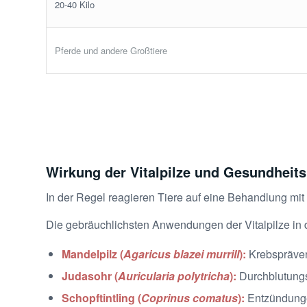
20-40 Kilo
Pferde und andere Großtiere
Wirkung der Vitalpilze und Gesundheitsp
In der Regel reagieren Tiere auf eine Behandlung mi
Die gebräuchlichsten Anwendungen der Vitalpilze in 
Mandelpilz (
Agaricus blazei murrill
)
:
Krebspräven
Judasohr (
Auricularia polytricha
)
:
Durchblutung
Schopftintling (
Coprinus comatus
)
:
Entzündunge