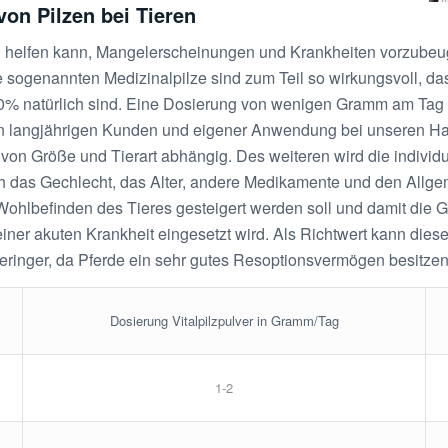
von Pilzen bei Tieren
 helfen kann, Mangelerscheinungen und Krankheiten vorzubeuge
e sogenannten Medizinalpilze sind zum Teil so wirkungsvoll, da
0% natürlich sind. Eine Dosierung von wenigen Gramm am Tag r
 langjährigen Kunden und eigener Anwendung bei unseren Haus
on Größe und Tierart abhängig. Des weiteren wird die indivi
ch das Gechlecht, das Alter, andere Medikamente und den Allge
Wohlbefinden des Tieres gesteigert werden soll und damit die 
einer akuten Krankheit eingesetzt wird. Als Richtwert kann die
geringer, da Pferde ein sehr gutes Resoptionsvermögen besitzen
Dosierung Vitalpilzpulver in Gramm/Tag
1-2