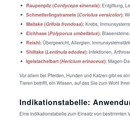
Raupenpilz (
Cordyceps sinensis
)
:
Entgiftung, L
Schmetterlingstramete (
Coriolus versicolor
)
:
Wu
Maitake (
Grifola frondosa
)
:
Krebs, Immunsystems
Eichhase (
Polyporus umbellatus
)
:
Blasensteine
Reishi
:
Übergewicht, Allergien, Immunsystemstärku
Shiitake (
Lentinula edodes
)
:
Infektionen, Arthro
Igelstachelbart (
Hericium erinaceus
)
:
Magen-Darm
Vor allem bei Pferden, Hunden und Katzen gibt es ei
Tieren betrifft, ein Wissen, auf das Sie zum Wohl Ihrer
Indikationstabelle: Anwendun
Eine Indikationstabelle zum Einsatz von bestimmten Vi