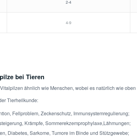
2-4
4-9
ilze bei Tieren
t Vitalpilzen ähnlich wie Menschen, wobei es natürlich wie ob
der Tierheilkunde:
tion, Fellproblem, Zeckenschutz, Immunsystemregulierung;
steigerung, Krämpfe, Sommerekzemprophylaxe,Lähmungen;
n, Diabetes, Sarkome, Tumore im Binde und Stützgewebe;